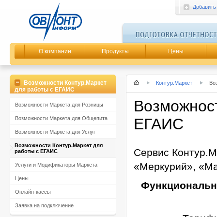
Добавить
О компании
Продукты
Цены
Возможности Контур.Маркет
Контур.Маркет
Во
для работы с ЕГАИС
Возможност
Возможности Маркета для Розницы
Возможности Маркета для Общепита
ЕГАИС
Возможности Маркета для Услуг
Возможности Контур.Маркет для
Сервис Контур.М
работы с ЕГАИС
«Меркурий», «Ма
Услуги и Модификаторы Маркета
Цены
Функциональны
Онлайн-кассы
Заявка на подключение