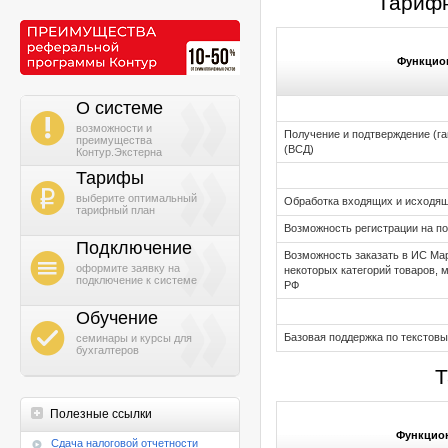
Тарифн
Функцион
О системе
i
возможности и
Получение и подтверждение (г
преимущества
(ВСД)
Контур.Экстерна
Тарифы
b
выберите оптимальный
Обработка входящих и исходя
тарифный план
Возможность регистрации на п
Подключение
Возможность заказать в ИС Ма
h
оформите заявку на
некоторых категорий товаров, 
подключение к системе
РФ
Обучение
g
Базовая поддержка по текстов
семинары и курсы для
бухгалтеров
Т
Полезные ссылки
Функцион
Cдача налоговой отчетности