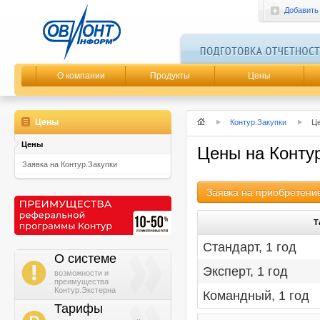
Добавить
О компании
Продукты
Цены
Цены
Контур.Закупки
Ц
Цены
Цены на Конту
Заявка на Контур.Закупки
Заявка на приобретени
Т
Стандарт, 1 год
О системе
i
Эксперт, 1 год
возможности и
преимущества
Контур.Экстерна
Командный, 1 год
Тарифы