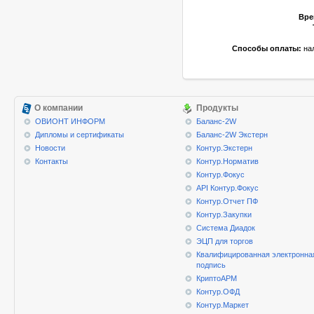
Вре
Способы оплаты:
нал
О компании
Продукты
ОВИОНТ ИНФОРМ
Баланс-2W
Дипломы и сертификаты
Баланс-2W Экстерн
Новости
Контур.Экстерн
Контакты
Контур.Норматив
Контур.Фокус
API Контур.Фокус
Контур.Отчет ПФ
Контур.Закупки
Система Диадок
ЭЦП для торгов
Квалифицированная электронна
подпись
КриптоАРМ
Контур.ОФД
Контур.Маркет