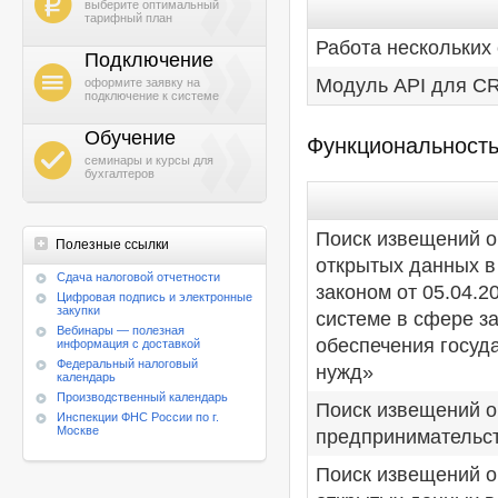
b
выберите оптимальный
тарифный план
Работа нескольких
Подключение
h
Модуль API для C
оформите заявку на
подключение к системе
Обучение
Функциональност
g
семинары и курсы для
бухгалтеров
Поиск извещений о
Полезные ссылки
открытых данных в
Cдача налоговой отчетности
законом от 05.04.
Цифровая подпись и электронные
закупки
системе в сфере за
Вебинары — полезная
обеспечения госуд
информация с доставкой
Федеральный налоговый
нужд»
календарь
Производственный календарь
Поиск извещений о
Инспекции ФНС России по г.
Москве
предпринимательс
Поиск извещений о