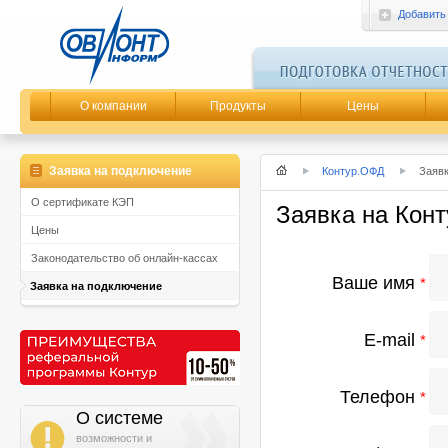
Добавить
О компании
Продукты
Цены
Заявка на подключение
Контур.ОФД
Заявк
О сертификате КЭП
Заявка на Кон
Цены
Законодательство об онлайн-кассах
Ваше имя
*
Заявка на подключение
E-mail
*
Телефон
*
О системе
i
возможности и