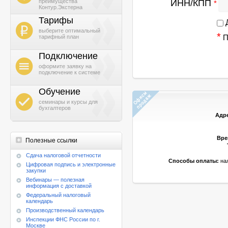
ИНН/КПП
преимущества
*
Контур.Экстерна
Тарифы
Д
b
выберите оптимальный
*
П
тарифный план
Подключение
h
оформите заявку на
подключение к системе
Обучение
g
семинары и курсы для
бухгалтеров
Адр
Вре
Полезные ссылки
Cдача налоговой отчетности
Способы оплаты:
нал
Цифровая подпись и электронные
закупки
Вебинары — полезная
информация с доставкой
Федеральный налоговый
календарь
Производственный календарь
Инспекции ФНС России по г.
Москве