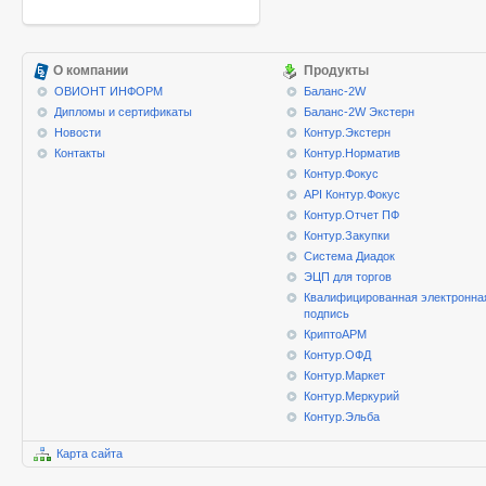
О компании
Продукты
ОВИОНТ ИНФОРМ
Баланс-2W
Дипломы и сертификаты
Баланс-2W Экстерн
Новости
Контур.Экстерн
Контакты
Контур.Норматив
Контур.Фокус
API Контур.Фокус
Контур.Отчет ПФ
Контур.Закупки
Система Диадок
ЭЦП для торгов
Квалифицированная электронна
подпись
КриптоАРМ
Контур.ОФД
Контур.Маркет
Контур.Меркурий
Контур.Эльба
Карта сайта