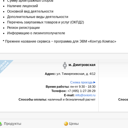
Сумму арбитражных споров
Наличие лицензий
Основной вид деятельности
Дополнительные виды деятельности
Перечень закупаемых товаров и услуг (ОКПД2)
Регион регистрации
Информацию о лизингополучателе
*
Прежнее название сервиса − программа для ЭВМ «Контур.Компас»
м. Дмитровская
Адрес:
ул. Тимирязевская, д. 4/12
Схема проезда
Время работы:
пн-пт 9:30 - 18:30
Телефон:
+7 (495) 1-27-28-29
E-mail:
info@oviont.ru
Способы оплаты:
наличный и безналичный расчет
Спосо
Продукты
Цены