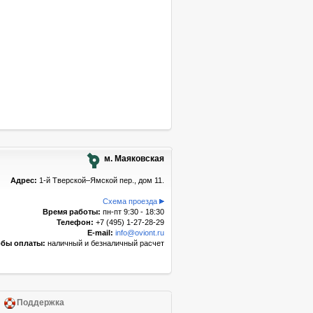
м. Маяковская
Адрес:
1-й Тверской–Ямской пер., дом 11.
Схема проезда
Время работы:
пн-пт 9:30 - 18:30
Телефон:
+7 (495) 1-27-28-29
E-mail:
info@oviont.ru
бы оплаты:
наличный и безналичный расчет
Поддержка