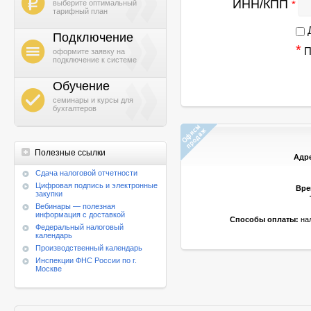
b
ИНН/КПП
*
выберите оптимальный
тарифный план
Д
Подключение
h
*
П
оформите заявку на
подключение к системе
Обучение
g
семинары и курсы для
бухгалтеров
Полезные ссылки
Адр
Cдача налоговой отчетности
Цифровая подпись и электронные
Вре
закупки
Вебинары — полезная
информация с доставкой
Способы оплаты:
нал
Федеральный налоговый
календарь
Производственный календарь
Инспекции ФНС России по г.
Москве