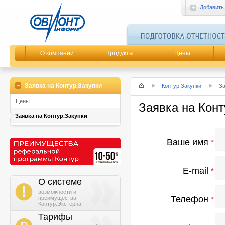
Добавить
О компании
Продукты
Цены
Заявка на Контур.Закупки
Контур.Закупки
За
Цены
Заявка на Конт
Заявка на Контур.Закупки
Ваше имя
*
E-mail
*
О системе
i
возможности и
Телефон
преимущества
*
Контур.Экстерна
Тарифы