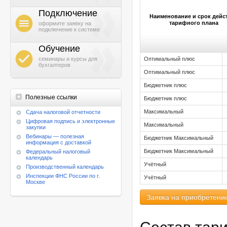
Подключение
Наименование и срок дейс
h
тарифного плана
оформите заявку на
подключение к системе
Обучение
g
семинары и курсы для
Оптимальный плюс
бухгалтеров
Оптимальный плюс
Бюджетник плюс
Полезные ссылки
Бюджетник плюс
Максимальный
Cдача налоговой отчетности
Цифровая подпись и электронные
Максимальный
закупки
Вебинары — полезная
Бюджетник Максимальный
информация с доставкой
Бюджетник Максимальный
Федеральный налоговый
календарь
Учётный
Производственный календарь
Инспекции ФНС России по г.
Учётный
Москве
Заявка на приобретени