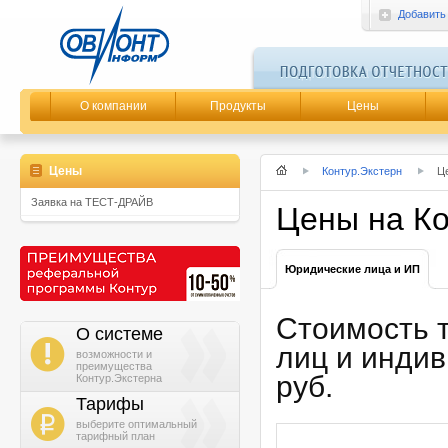
Добавить
О компании
Продукты
Цены
Цены
Контур.Экстерн
Ц
Заявка на ТЕСТ-ДРАЙВ
Цены на Ко
Юридические лица и ИП
Стоимость 
О системе
i
лиц и инди
возможности и
преимущества
руб.
Контур.Экстерна
Тарифы
b
выберите оптимальный
тарифный план