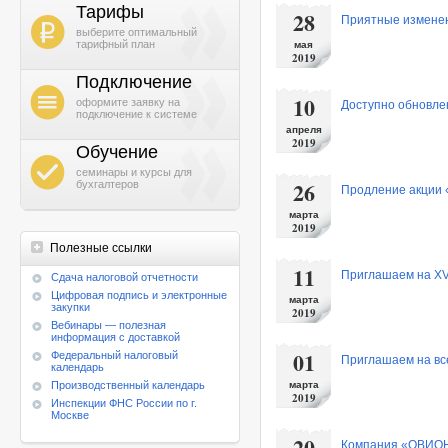
Тарифы
28
Приятные изменен
b
выберите оптимальный
тарифный план
мая
2019
Подключение
h
10
оформите заявку на
Доступно обновлен
подключение к системе
апреля
2019
Обучение
g
семинары и курсы для
26
бухгалтеров
Продление акции «
марта
2019
Полезные ссылки
11
Приглашаем на XV
Cдача налоговой отчетности
Цифровая подпись и электронные
марта
закупки
2019
Вебинары — полезная
информация с доставкой
01
Федеральный налоговый
Приглашаем на вс
календарь
Производственный календарь
марта
2019
Инспекции ФНС России по г.
Москве
20
Компания «ОВИОНТ