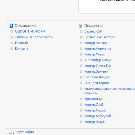
Способы оплаты:
нал
О компании
Продукты
ОВИОНТ ИНФОРМ
Баланс-2W
Дипломы и сертификаты
Баланс-2W Экстерн
Новости
Контур.Экстерн
Контакты
Контур.Норматив
Контур.Фокус
API Контур.Фокус
Контур.Отчет ПФ
Контур.Закупки
Система Диадок
ЭЦП для торгов
Квалифицированная электронна
подпись
КриптоАРМ
Контур.ОФД
Контур.Маркет
Контур.Меркурий
Контур.Эльба
Карта сайта