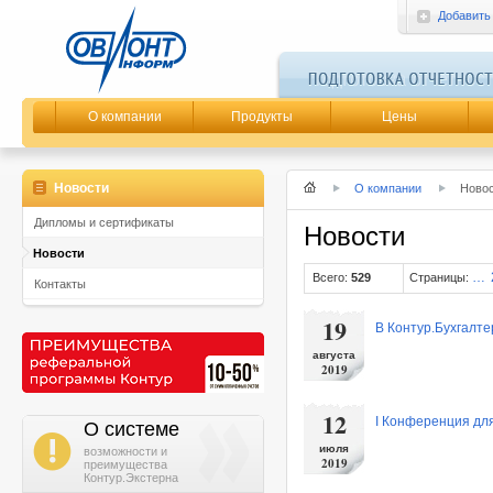
Добавить
О компании
Продукты
Цены
Новости
О компании
Ново
Дипломы и сертификаты
Новости
Новости
…
Всего:
529
Страницы:
Контакты
19
В Контур.Бухгалт
августа
2019
12
I Конференция для
О системе
i
июля
возможности и
2019
преимущества
Контур.Экстерна