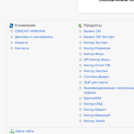
Способы оплаты:
нал
О компании
Продукты
ОВИОНТ ИНФОРМ
Баланс-2W
Дипломы и сертификаты
Баланс-2W Экстерн
Новости
Контур.Экстерн
Контакты
Контур.Норматив
Контур.Фокус
API Контур.Фокус
Контур.Отчет ПФ
Контур.Закупки
Система Диадок
ЭЦП для торгов
Квалифицированная электронна
подпись
КриптоАРМ
Контур.ОФД
Контур.Маркет
Контур.Меркурий
Контур.Эльба
Карта сайта