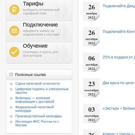
Тарифы
26
Подключайте Диад
b
выберите оптимальный
тарифный план
ноября
2021
Подключение
h
26
оформите заявку на
Подключайте Конту
подключение к системе
октября
2021
Обучение
g
семинары и курсы для
06
бухгалтеров
25% в подарок от 
октября
2021
Полезные ссылки
23
Два курса по цене
Cдача налоговой отчетности
Цифровая подпись и электронные
сентября
закупки
2021
Вебинары — полезная
информация с доставкой
03
Федеральный налоговый
«Экстерн + Вебин
календарь
Производственный календарь
сентября
2021
Инспекции ФНС России по г.
Москве
26
Компас + Школа =