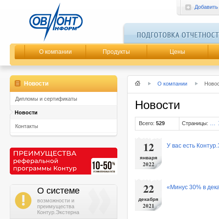
Добавить
О компании
Продукты
Цены
Новости
О компании
Ново
Дипломы и сертификаты
Новости
Новости
…
Всего:
529
Страницы:
Контакты
12
У вас есть Контур
января
2022
22
«Минус 30% в дек
О системе
i
декабря
возможности и
2021
преимущества
Контур.Экстерна