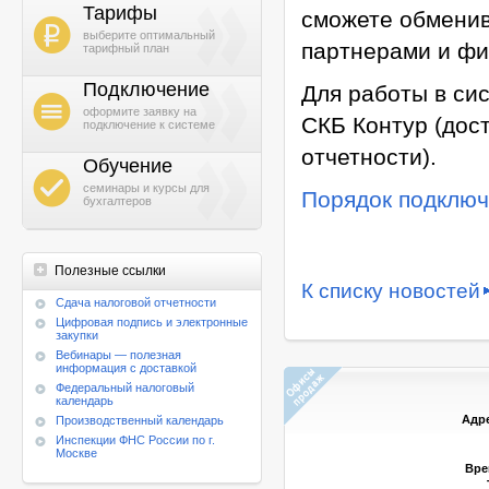
Тарифы
сможете обменив
b
выберите оптимальный
партнерами и фи
тарифный план
Подключение
Для работы в си
h
оформите заявку на
СКБ Контур (дос
подключение к системе
отчетности).
Обучение
g
семинары и курсы для
Порядок подключ
бухгалтеров
Полезные ссылки
К списку новостей
Cдача налоговой отчетности
Цифровая подпись и электронные
закупки
Вебинары — полезная
информация с доставкой
Федеральный налоговый
календарь
Адр
Производственный календарь
Инспекции ФНС России по г.
Москве
Вре