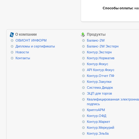
Способы оплаты:
нал
О компании
Продукты
ОВИОНТ ИНФОРМ
Баланс-2W
Дипломы и сертификаты
Баланс-2W Экстерн
Новости
Контур.Экстерн
Контакты
Контур.Норматив
Контур.Фокус
API Контур.Фокус
Контур.Отчет ПФ
Контур.Закупки
Система Диадок
ЭЦП для торгов
Квалифицированная электронна
подпись
КриптоАРМ
Контур.ОФД
Контур.Маркет
Контур.Меркурий
Контур.Эльба