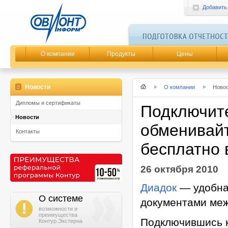
Добавить
О компании
Продукты
Цены
Новости
О компании
Ново
Дипломы и сертификаты
Подключите
Новости
обменивай
Контакты
бесплатно в
26 октября 2010
Диадок
— удобна
О системе
документами меж
i
возможности и
преимущества
Подключившись к
Контур.Экстерна