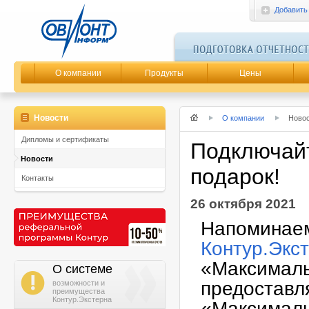
Добавить
О компании
Продукты
Цены
Новости
О компании
Ново
Дипломы и сертификаты
Подключайт
Новости
подарок!
Контакты
26 октября 2021
Напоминаем
Контур.Экс
«Максималь
О системе
i
предоставл
возможности и
преимущества
Контур.Экстерна
«Максималь