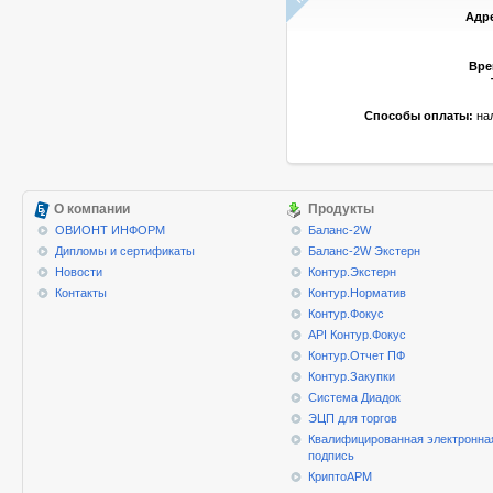
Адр
Вре
Способы оплаты:
нал
О компании
Продукты
ОВИОНТ ИНФОРМ
Баланс-2W
Дипломы и сертификаты
Баланс-2W Экстерн
Новости
Контур.Экстерн
Контакты
Контур.Норматив
Контур.Фокус
API Контур.Фокус
Контур.Отчет ПФ
Контур.Закупки
Система Диадок
ЭЦП для торгов
Квалифицированная электронна
подпись
КриптоАРМ