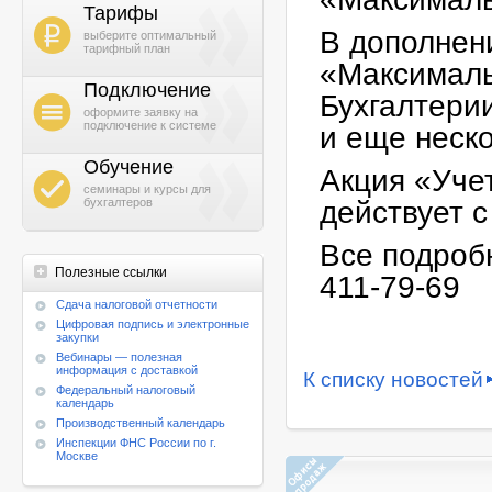
Тарифы
b
В дополнен
выберите оптимальный
тарифный план
«Максималь
Подключение
Бухгалтери
h
оформите заявку на
подключение к системе
и еще неск
Обучение
Акция «Учет
g
семинары и курсы для
бухгалтеров
действует с
Все подроб
Полезные ссылки
411-79-69
Cдача налоговой отчетности
Цифровая подпись и электронные
закупки
Вебинары — полезная
информация с доставкой
К списку новостей
Федеральный налоговый
календарь
Производственный календарь
Инспекции ФНС России по г.
Москве